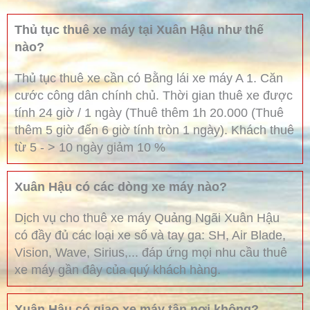
Thủ tục thuê xe máy tại Xuân Hậu như thế
nào?
Thủ tục thuê xe cần có Bằng lái xe máy A 1. Căn
cước công dân chính chủ. Thời gian thuê xe được
tính 24 giờ / 1 ngày (Thuê thêm 1h 20.000 (Thuê
thêm 5 giờ đến 6 giờ tính tròn 1 ngày). Khách thuê
từ 5 - > 10 ngày giảm 10 %
Xuân Hậu có các dòng xe máy nào?
Dịch vụ cho thuê xe máy Quảng Ngãi Xuân Hậu
có đầy đủ các loại xe số và tay ga: SH, Air Blade,
Vision, Wave, Sirius,... đáp ứng mọi nhu cầu thuê
xe máy gần đây của quý khách hàng.
Xuân Hậu có giao xe máy tận nơi không?