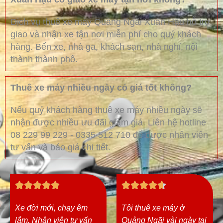
Dịch vụ thuê xe máy Quảng Ngãi Xuân Hậu hỗ trợ
giao và nhận xe tận nơi miễn phí cho quý khách
hàng. Bến xe, nhà ga, khách sạn, nhà nghỉ, nội
thành thành phố.
Thuê xe máy nhiều ngày có giá tốt không?
Nếu quý khách hàng thuê xe máy nhiều ngày sẽ
nhận được nhiều ưu đãi giảm giá. Liên hệ hotline
08 229 99 229 - 0335 512 710 để được nhân viên
tư vấn và báo giá chi tiết.
4
4










.
.
Xe đời mới, chạy êm
Tôi thuê xe máy ở
9
6
lắm. Nhân viên tư vấn
Quảng Ngãi vài ngày tại
/
/