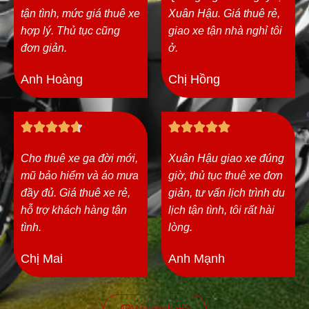
tận tình, mức giá thuê xe
Xuân Hậu. Giá thuê rẻ,
5
5
hợp lý. Thủ tục cũng
giao xe tận nhà nghỉ tôi
đơn giản.
ở.
Anh Hoàng
Chị Hồng
4
5










.
/
Cho thuê xe ga đời mới,
Xuân Hậu giao xe đúng
6
5
mũ bảo hiểm và áo mưa
giờ, thủ tục thuê xe đơn
/
đầy đủ. Giá thuê xe rẻ,
giản, tư vấn lịch trình du
5
hỗ trợ khách hàng tận
lịch tận tình, tôi rất hài
tình.
lòng.
Chị Mai
Anh Mạnh
Viết đánh giá