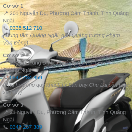
Cơ sở 1
📍 201 Nguyễn Du, Phường Cẩm Thành, Tỉnh Quảng
Ngãi
📞
0335 512 710
(Trung tâm Quảng Ngãi, gần Quảng trường Phạm
Văn Đồng)
Cơ sở 2
📍 130 Lê Trung Đình, Phường Cẩm Thành, Tỉnh
Quảng Ngãi
📞
0347 234 859
(Phù hợp cho quý khách từ Sân bay Chu Lai cần thuê
xe máy)
Cơ sở 3
📍 21 Nguyễn Du, Phường Cẩm Thành, Tỉnh Quảng
Ngãi
📞
0347 237 389