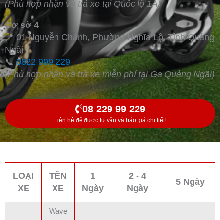
(Phù hợp nhận và trả xe tại Quốc lộ 1A)
Cơ sở 4
📍 01 Nguyễn Chánh, Phường Nghĩa Lộ, Tỉnh Quảng
Ngãi
📞
0822 999 229
(Phù hợp nhận và trả xe miễn phí tại Ga Quảng Ngãi)
08 229 99 229
Liên hệ để được tư vấn và báo giá chi tiết!
LOẠI
TÊN
1
2 - 4
5 Ngày
XE
XE
Ngày
Ngày
Wave