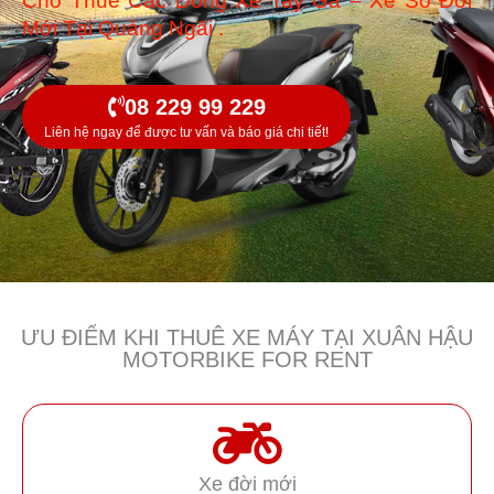
Cho Thuê Các Dòng Xe Tay Ga – Xe Số Đời
Mới Tại Quảng Ngãi .
08 229 99 229
Liên hệ ngay để được tư vấn và báo giá chi tiết!
ƯU ĐIỂM KHI THUÊ XE MÁY TẠI XUÂN HẬU
MOTORBIKE FOR RENT
Xe đời mới